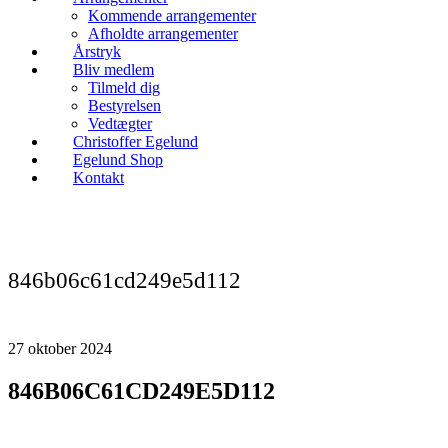
Kommende arrangementer
Afholdte arrangementer
Årstryk
Bliv medlem
Tilmeld dig
Bestyrelsen
Vedtægter
Christoffer Egelund
Egelund Shop
Kontakt
846b06c61cd249e5d112
27
oktober
2024
846B06C61CD249E5D112