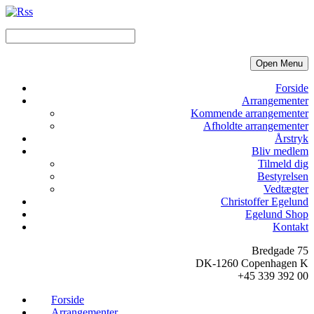
Open Menu
Forside
Arrangementer
Kommende arrangementer
Afholdte arrangementer
Årstryk
Bliv medlem
Tilmeld dig
Bestyrelsen
Vedtægter
Christoffer Egelund
Egelund Shop
Kontakt
Bredgade 75
DK-1260 Copenhagen K
+45 339 392 00
Forside
Arrangementer