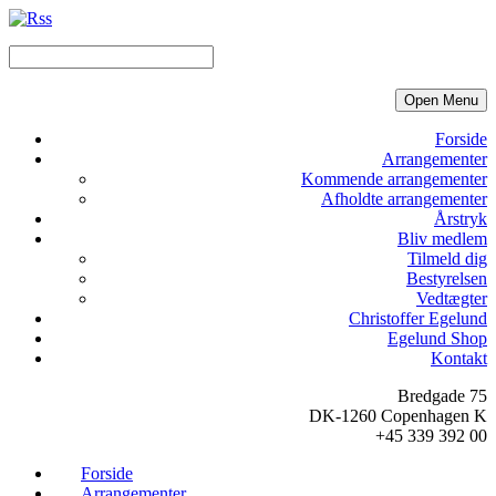
Open Menu
Forside
Arrangementer
Kommende arrangementer
Afholdte arrangementer
Årstryk
Bliv medlem
Tilmeld dig
Bestyrelsen
Vedtægter
Christoffer Egelund
Egelund Shop
Kontakt
Bredgade 75
DK-1260 Copenhagen K
+45 339 392 00
Forside
Arrangementer