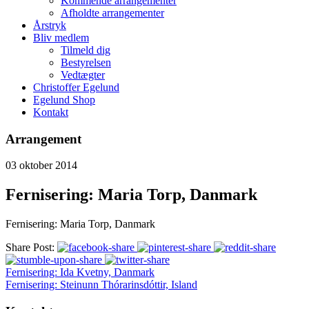
Kommende arrangementer
Afholdte arrangementer
Årstryk
Bliv medlem
Tilmeld dig
Bestyrelsen
Vedtægter
Christoffer Egelund
Egelund Shop
Kontakt
Arrangement
03
oktober
2014
Fernisering: Maria Torp, Danmark
Fernisering: Maria Torp, Danmark
Share Post:
Fernisering: Ida Kvetny, Danmark
Fernisering: Steinunn Thórarinsdóttir, Island