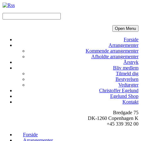
Open Menu
Forside
Arrangementer
Kommende arrangementer
Afholdte arrangementer
Årstryk
Bliv medlem
Tilmeld dig
Bestyrelsen
Vedtægter
Christoffer Egelund
Egelund Shop
Kontakt
Bredgade 75
DK-1260 Copenhagen K
+45 339 392 00
Forside
Arrangementer