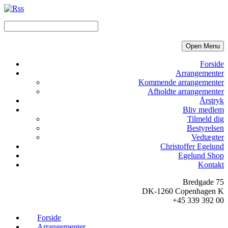
Open Menu
Forside
Arrangementer
Kommende arrangementer
Afholdte arrangementer
Årstryk
Bliv medlem
Tilmeld dig
Bestyrelsen
Vedtægter
Christoffer Egelund
Egelund Shop
Kontakt
Bredgade 75
DK-1260 Copenhagen K
+45 339 392 00
Forside
Arrangementer