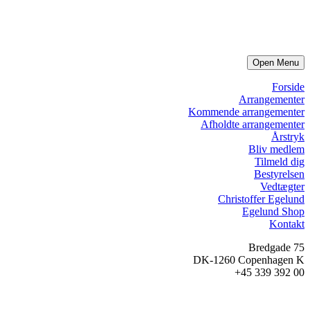
Open Menu
Forside
Arrangementer
Kommende arrangementer
Afholdte arrangementer
Årstryk
Bliv medlem
Tilmeld dig
Bestyrelsen
Vedtægter
Christoffer Egelund
Egelund Shop
Kontakt
Bredgade 75
DK-1260 Copenhagen K
+45 339 392 00