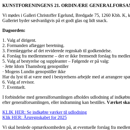
KUNSTFORENINGENS 21. ORDINÆRE GENERALFORSAMLI
Vi mødes i Galleri Christoffer Egelund, Bredgade 75, 1260 Kbh. K, k
Galleriet byder sædvanligvis på et godt glas og lidt snack.
Dagsorden:
1. Valg af dirigent.
2. Formanden aflægger beretning.
3. Fremlæggelse af det reviderede regnskab til godkendelse.
4. Forslag fra medlemmerne – der er ikke fremsendt forslag fra medl
5. Valg af bestyrelse og suppleanter – Følgende er på valg:
· Jette Idorn Thamsborg genopstiller
· Mogens Lundin genopstiller ikke
Har du lyst til at være med i bestyrelsens arbejde med at arrangere 
6. Valg af revisor.
7. Eventuelt.
I forbindelse med generalforsamlingen afholdes udlodning af indkøbte
efter generalforsamlingen, eller indramning kan bestilles.
Værket skal 
KLIK HER: Se indkøbte værker til udlodning
Klik HER: Årsregnskabet for 2025
Vi skal henlede opmærksomheden på, at eventuelle forslag fra medlemmer