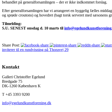
behandlet på generalforsamlingen – der er ikke indkommet forslag.
Efter generalforsamlingen har vi arrangeret en hyggelig fælles middag
og sprøde croutons) og hovedret (bagt torsk serveret med sæsonens grøn
Tilmelding:
S.U. SENEST onsdag d. 10 marts til
info@egelundkunstforening
Share Post:
inviterer til en rundvisning på Thoravej 29
Kontakt
Galleri Christoffer Egelund
Bredgade 75
DK-1260 København K
T +45 3393 9200
info@egelundkunstforening.dk