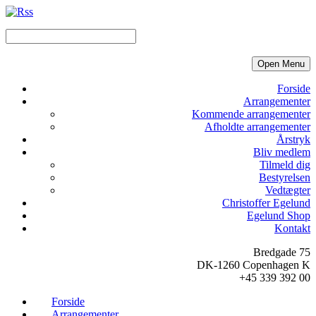
Open Menu
Forside
Arrangementer
Kommende arrangementer
Afholdte arrangementer
Årstryk
Bliv medlem
Tilmeld dig
Bestyrelsen
Vedtægter
Christoffer Egelund
Egelund Shop
Kontakt
Bredgade 75
DK-1260 Copenhagen K
+45 339 392 00
Forside
Arrangementer