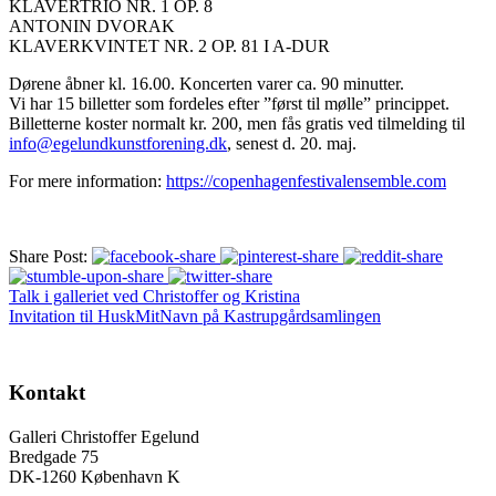
KLAVERTRIO NR. 1 OP. 8
ANTONIN DVORAK
KLAVERKVINTET NR. 2 OP. 81 I A-DUR
Dørene åbner kl. 16.00. Koncerten varer ca. 90 minutter.
Vi har 15 billetter som fordeles efter ”først til mølle” princippet.
Billetterne koster normalt kr. 200, men fås gratis ved tilmelding til
info@egelundkunstforening.dk
, senest d. 20. maj.
For mere information:
https://copenhagenfestivalensemble.com
Share Post:
Talk i galleriet ved Christoffer og Kristina
Invitation til HuskMitNavn på Kastrupgårdsamlingen
Kontakt
Galleri Christoffer Egelund
Bredgade 75
DK-1260 København K