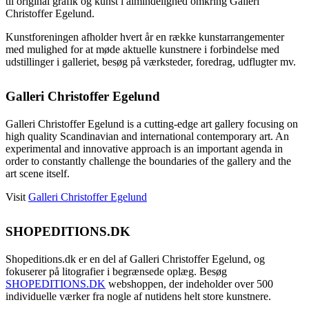
til original grafik og kunst i almindelighed omkring Galleri
Christoffer Egelund.
Kunstforeningen afholder hvert år en række kunstarrangementer
med mulighed for at møde aktuelle kunstnere i forbindelse med
udstillinger i galleriet, besøg på værksteder, foredrag, udflugter mv.
Galleri Christoffer Egelund
Galleri Christoffer Egelund is a cutting-edge art gallery focusing on
high quality Scandinavian and international contemporary art. An
experimental and innovative approach is an important agenda in
order to constantly challenge the boundaries of the gallery and the
art scene itself.
Visit
Galleri Christoffer Egelund
SHOPEDITIONS.DK
Shopeditions.dk er en del af Galleri Christoffer Egelund, og
fokuserer på litografier i begrænsede oplæg. Besøg
SHOPEDITIONS.DK
webshoppen, der indeholder over 500
individuelle værker fra nogle af nutidens helt store kunstnere.