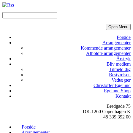
Open Menu
Forside
Arrangementer
Kommende arrangementer
Afholdte arrangementer
Årstryk
Bliv medlem
Tilmeld dig
Bestyrelsen
Vedtægter
Christoffer Egelund
Egelund Shop
Kontakt
Bredgade 75
DK-1260 Copenhagen K
+45 339 392 00
Forside
Arrangementer