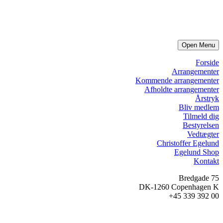
Open Menu
Forside
Arrangementer
Kommende arrangementer
Afholdte arrangementer
Årstryk
Bliv medlem
Tilmeld dig
Bestyrelsen
Vedtægter
Christoffer Egelund
Egelund Shop
Kontakt
Bredgade 75
DK-1260 Copenhagen K
+45 339 392 00